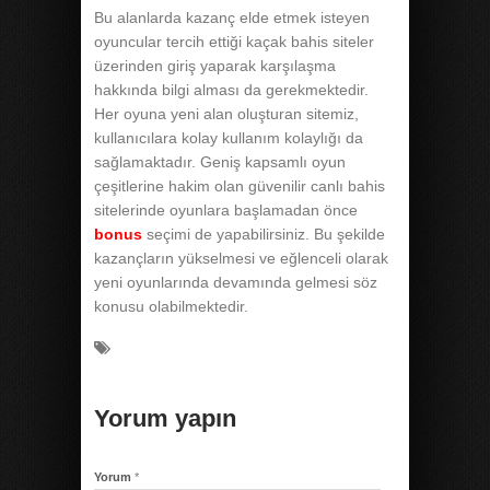
Bu alanlarda kazanç elde etmek isteyen
oyuncular tercih ettiği kaçak bahis siteler
üzerinden giriş yaparak karşılaşma
hakkında bilgi alması da gerekmektedir.
Her oyuna yeni alan oluşturan sitemiz,
kullanıcılara kolay kullanım kolaylığı da
sağlamaktadır. Geniş kapsamlı oyun
çeşitlerine hakim olan güvenilir canlı bahis
sitelerinde oyunlara başlamadan önce
bonus
seçimi de yapabilirsiniz. Bu şekilde
kazançların yükselmesi ve eğlenceli olarak
yeni oyunlarında devamında gelmesi söz
konusu olabilmektedir.
Yorum yapın
Yorum
*