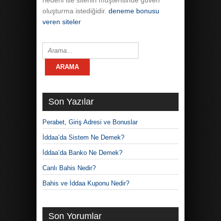
nedeni ise sitenin müşterisinde güven
oluşturma istediğidir.
deneme bonusu
veren siteler
Son Yazılar
Perabet, Giriş Adresi ve Bonuslar
İddaa’da Sistem Ne Demek?
İddaa’da Banko Ne Demek?
Canlı Bahis Nedir?
Bahis ve İddaa Kuponu Nedir?
Son Yorumlar