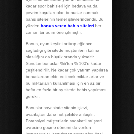
kadar spor bahisleri için bedava ya da
çevrim koşulları olan bonuslar sunmak
bahis sitelerinin temel işlevlerindendir. Bu
yüzden
bonus veren bahis siteleri
her
zaman bir adım öne çıkmıştır.
Bonus, oyun keyfini arttırıp eğlence
sağladığı gibi sitede müşterilerin kalma
olasılığını da büyük oranda yükseltir.
Sunulan bonuslar %5’ten % 100’e kadar
çeşitlendirilir. Ne kadar çok yatırım yapılırsa
bonuslardan elde edilecek miktar artar ve
bu miktarların kullanılması için en az bir
hafta en fazla bir ay sitede bahis yapılması
gerekir.
Bonuslar sayesinde sitenin işlevi,
avantajları daha net şekilde anlaşılır.
Potansiyel müşterilerin sadakatli müşteri
evresine geçme dönemi de verilen