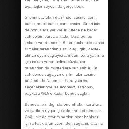
kampanyalar, hazırlanan turnuvalar, özel
avantajlar sayesinde gerçekleşir.
Sitenin sayfaları dahilinde, casino, canlı
bahis, mobil bahis, canlı casino türleri için
de bonuslara yer verilir. Sitede ne kadar
çok bölüm varsa o kadar fazla bonus
imkanı var demektir. Bu bonuslar site sahibi
firmalar tarafından sunulduğu gibi, destek
alınan oyun sağlayıcılarından, para yatırma
için imkan veren online cüzdanlar
tarafından da müşterilere sunulabilir. En
çok bonus sağlayan dış firmalar casino
bölümünde Netent’tir. Para yatırma
seçeneklerinde ise ecopayz, astropay,
paykasa %15’e kadar bonus sağlar.
Bonuslar alındığında önemli olan kurallara
ve şartlara uygun şekilde hareket etmektir.
Çoğu sitede çevrim şartları spor bahisleri
için x kat x oran üzerinden sağlanır. Casino