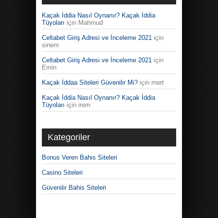
Kaçak İddia Nasıl Oynanır? Kaçak İddia
Tüyoları
için
Mahmud
Celtabet Giriş Adresi ve İnceleme 2021
için
sinem
Celtabet Giriş Adresi ve İnceleme 2021
için
Emin
Kaçak İddaa Siteleri Güvenilir Mi?
için
mert
Kaçak İddia Nasıl Oynanır? Kaçak İddia
Tüyoları
için
irem
Kategoriler
Bonus Veren Bahis Siteleri
Casino Siteleri
Güvenilir Bahis Siteleri