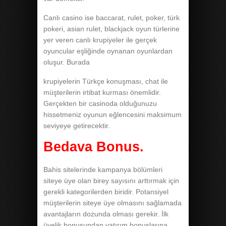
Canlı casino ise baccarat, rulet, poker, türk
pokeri, asian rulet, blackjack oyun türlerine
yer veren canlı krupiyeler ile gerçek
oyuncular eşliğinde oynanan oyunlardan
oluşur. Burada
krupiyelerin Türkçe konuşması, chat ile
müşterilerin irtibat kurması önemlidir.
Gerçekten bir casinoda olduğunuzu
hissetmeniz oyunun eğlencesini maksimum
seviyeye getirecektir.
Bedava Bonus.
Bahis sitelerinde kampanya bölümleri
siteye üye olan birey sayısını arttırmak için
gerekli kategorilerden biridir. Potansiyel
müşterilerin siteye üye olmasını sağlamada
avantajların dozunda olması gerekir. İlk
üyelik bonusundan yatırım bonuslarına