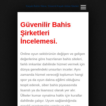
Kaçak Bahis Sitesi, Güvenli Kaçak iddaa Siteleri
Güvenilir Bahis
Şirketleri
İncelemesi.
Online oyun sektörünün değişen ve gelişen
değerlerine göre hazırlanan bahis siteleri,
farklı imkanlar dahilinde hizmet vermek için
dünya genelindeki unsurları inceler. Aynı
zamanda hizmet vereceği toplumun hangi
spor ya da oyun dalına eğilimi olduğunu
tespit ederek, siber bahis piyasasında
lisanslı ya da lisanssız olarak yer alır.
Ülkeler kumar oynatma hakkı için kurallar
dahilinde çalışır. Uyum sağlandığında
gerekli araştırmalar yapılır ve site