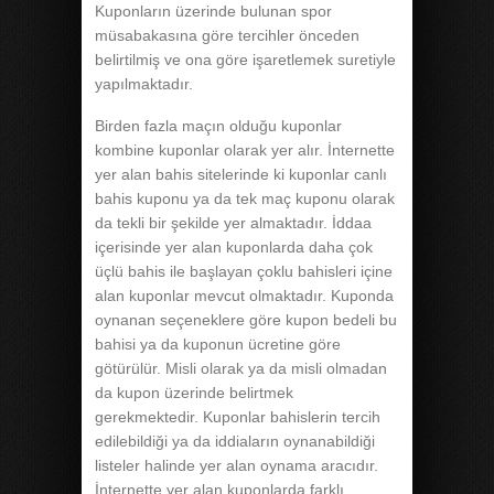
Kuponların üzerinde bulunan spor
müsabakasına göre tercihler önceden
belirtilmiş ve ona göre işaretlemek suretiyle
yapılmaktadır.
Birden fazla maçın olduğu kuponlar
kombine kuponlar olarak yer alır. İnternette
yer alan bahis sitelerinde ki kuponlar canlı
bahis kuponu ya da tek maç kuponu olarak
da tekli bir şekilde yer almaktadır. İddaa
içerisinde yer alan kuponlarda daha çok
üçlü bahis ile başlayan çoklu bahisleri içine
alan kuponlar mevcut olmaktadır. Kuponda
oynanan seçeneklere göre kupon bedeli bu
bahisi ya da kuponun ücretine göre
götürülür. Misli olarak ya da misli olmadan
da kupon üzerinde belirtmek
gerekmektedir. Kuponlar bahislerin tercih
edilebildiği ya da iddiaların oynanabildiği
listeler halinde yer alan oynama aracıdır.
İnternette yer alan kuponlarda farklı