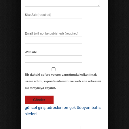
Site Adı
(required)
Email
(will not be published) (required)
Website
Bir dahaki sefere yorum yaptığımda kullanılmak
üzere adımı, e-posta adresimi ve web site adresimi
bu tarayıcıya kaydet.
güncel giriş adresleri
en çok ödeyen bahis
siteleri