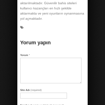
aktarılmaktadır. Güvenilir bahis siteleri
kullanıcı kazançları en hızlı şekilde
aktarmakta ve yeni oyunların oynanmasına
yol açmaktadır.
Yorum yapın
Yorum
*
Site Adı
(required)