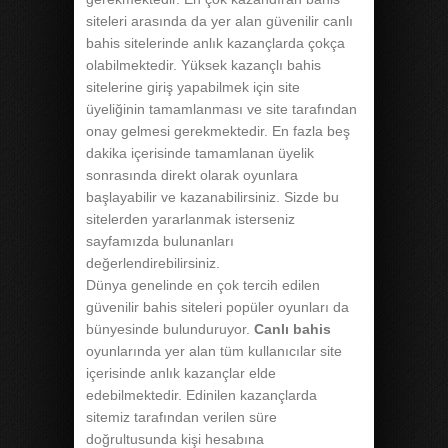
siteleri arasında da yer alan güvenilir canlı
bahis sitelerinde anlık kazançlarda çokça
olabilmektedir. Yüksek kazançlı bahis
sitelerine giriş yapabilmek için site
üyeliğinin tamamlanması ve site tarafından
onay gelmesi gerekmektedir. En fazla beş
dakika içerisinde tamamlanan üyelik
sonrasında direkt olarak oyunlara
başlayabilir ve kazanabilirsiniz. Sizde bu
sitelerden yararlanmak isterseniz
sayfamızda bulunanları
değerlendirebilirsiniz.
Dünya genelinde en çok tercih edilen
güvenilir bahis siteleri popüler oyunları da
bünyesinde bulunduruyor.
Canlı bahis
oyunlarında yer alan tüm kullanıcılar site
içerisinde anlık kazançlar elde
edebilmektedir. Edinilen kazançlarda
sitemiz tarafından verilen süre
doğrultusunda kişi hesabına