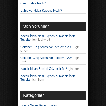
Canlı Bahis Nedir?
Bahis ve İddaa Kuponu Nedir?
Son Yorumlar
Kaçak İddia Nasıl Oynanır? Kaçak İddia
Tüyoları
için
Mahmud
Celtabet Giriş Adresi ve İnceleme 2021
için
sinem
Celtabet Giriş Adresi ve İnceleme 2021
için
Emin
Kaçak İddaa Siteleri Güvenilir Mi?
için
mert
Kaçak İddia Nasıl Oynanır? Kaçak İddia
Tüyoları
için
irem
Kategoriler
Bonus Veren Bahis Siteleri