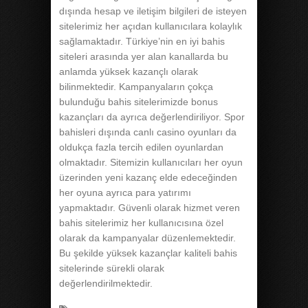
dışında hesap ve iletişim bilgileri de isteyen
sitelerimiz her açıdan kullanıcılara kolaylık
sağlamaktadır. Türkiye’nin en iyi bahis
siteleri arasında yer alan kanallarda bu
anlamda yüksek kazançlı olarak
bilinmektedir. Kampanyaların çokça
bulunduğu bahis sitelerimizde bonus
kazançları da ayrıca değerlendiriliyor. Spor
bahisleri dışında canlı casino oyunları da
oldukça fazla tercih edilen oyunlardan
olmaktadır. Sitemizin kullanıcıları her oyun
üzerinden yeni kazanç elde edeceğinden
her oyuna ayrıca para yatırımı
yapmaktadır. Güvenli olarak hizmet veren
bahis sitelerimiz her kullanıcısına özel
olarak da kampanyalar düzenlemektedir.
Bu şekilde yüksek kazançlar kaliteli bahis
sitelerinde sürekli olarak
değerlendirilmektedir.