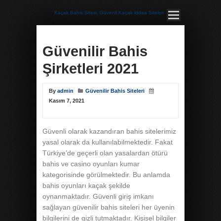
Kaçak Bahis Sitesi, Güvenli Kaçak iddaa Siteleri
Güvenilir Bahis
Şirketleri 2021
By
admin
Güvenilir Bahis Siteleri
Kasım 7, 2021
Güvenli olarak kazandıran bahis sitelerimiz
yasal olarak da kullanılabilmektedir. Fakat
Türkiye’de geçerli olan yasalardan ötürü
bahis ve casino oyunları kumar
kategorisinde görülmektedir. Bu anlamda
bahis oyunları kaçak şekilde
oynanmaktadır. Güvenli giriş imkanı
sağlayan güvenilir bahis siteleri her üyenin
bilgilerini de gizli tutmaktadır. Kişisel bilgiler