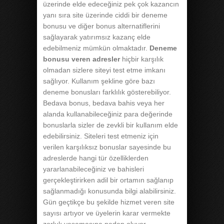
üzerinde elde edeceğiniz pek çok kazancın
yanı sıra site üzerinde ciddi bir deneme
bonusu ve diğer bonus alternatiflerini
sağlayarak yatırımsız kazanç elde
edebilmeniz mümkün olmaktadır.
Deneme
bonusu veren adresler
hiçbir karşılık
olmadan sizlere siteyi test etme imkanı
sağlıyor. Kullanım şekline göre bazı
deneme bonusları farklılık gösterebiliyor.
Bedava bonus, bedava bahis veya her
alanda kullanabileceğiniz para değerinde
bonuslarla sizler de zevkli bir kullanım elde
edebilirsiniz. Siteleri test etmeniz için
verilen karşılıksız bonuslar sayesinde bu
adreslerde hangi tür özelliklerden
yararlanabileceğiniz ve bahisleri
gerçekleştirirken adil bir ortamın sağlanıp
sağlanmadığı konusunda bilgi alabilirsiniz.
Gün geçtikçe bu şekilde hizmet veren site
sayısı artıyor ve üyelerin karar vermekte