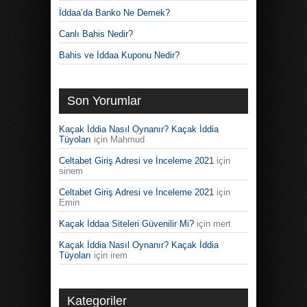
İddaa’da Banko Ne Demek?
Canlı Bahis Nedir?
Bahis ve İddaa Kuponu Nedir?
Son Yorumlar
Kaçak İddia Nasıl Oynanır? Kaçak İddia
Tüyoları
için
Mahmud
Celtabet Giriş Adresi ve İnceleme 2021
için
sinem
Celtabet Giriş Adresi ve İnceleme 2021
için
Emin
Kaçak İddaa Siteleri Güvenilir Mi?
için
mert
Kaçak İddia Nasıl Oynanır? Kaçak İddia
Tüyoları
için
irem
Kategoriler