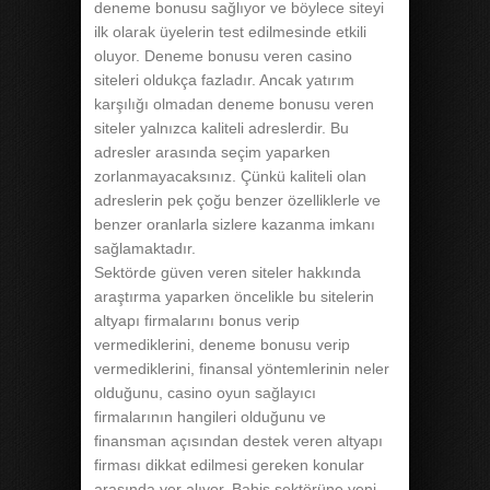
deneme bonusu sağlıyor ve böylece siteyi
ilk olarak üyelerin test edilmesinde etkili
oluyor. Deneme bonusu veren casino
siteleri oldukça fazladır. Ancak yatırım
karşılığı olmadan deneme bonusu veren
siteler yalnızca kaliteli adreslerdir. Bu
adresler arasında seçim yaparken
zorlanmayacaksınız. Çünkü kaliteli olan
adreslerin pek çoğu benzer özelliklerle ve
benzer oranlarla sizlere kazanma imkanı
sağlamaktadır.
Sektörde güven veren siteler hakkında
araştırma yaparken öncelikle bu sitelerin
altyapı firmalarını bonus verip
vermediklerini, deneme bonusu verip
vermediklerini, finansal yöntemlerinin neler
olduğunu, casino oyun sağlayıcı
firmalarının hangileri olduğunu ve
finansman açısından destek veren altyapı
firması dikkat edilmesi gereken konular
arasında yer alıyor. Bahis sektörüne yeni