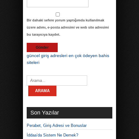
Bir dahaki sefere yorum yaptığımda kullanılmak
üzere adımı, e-posta adresimi ve web site adresimi
bu tarayıcıya kaydet.
güncel giriş adresleri
en çok ödeyen bahis
siteleri
Son Yazılar
Perabet, Giriş Adresi ve Bonuslar
İddaa’da Sistem Ne Demek?