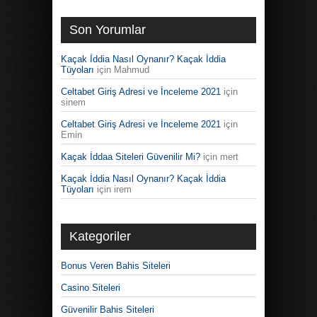
Son Yorumlar
Kaçak İddia Nasıl Oynanır? Kaçak İddia
Tüyoları
için
Mahmud
Celtabet Giriş Adresi ve İnceleme 2021
için
sinem
Celtabet Giriş Adresi ve İnceleme 2021
için
Emin
Kaçak İddaa Siteleri Güvenilir Mi?
için
mert
Kaçak İddia Nasıl Oynanır? Kaçak İddia
Tüyoları
için
irem
Kategoriler
Bonus Veren Bahis Siteleri
Casino Siteleri
Güvenilir Bahis Siteleri