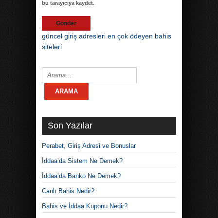
bu tarayıcıya kaydet.
güncel giriş adresleri
en çok ödeyen bahis
siteleri
Son Yazılar
Perabet, Giriş Adresi ve Bonuslar
İddaa’da Sistem Ne Demek?
İddaa’da Banko Ne Demek?
Canlı Bahis Nedir?
Bahis ve İddaa Kuponu Nedir?