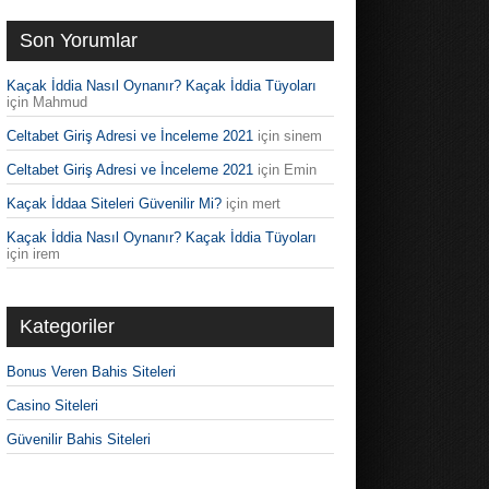
Son Yorumlar
Kaçak İddia Nasıl Oynanır? Kaçak İddia Tüyoları
için
Mahmud
Celtabet Giriş Adresi ve İnceleme 2021
için
sinem
Celtabet Giriş Adresi ve İnceleme 2021
için
Emin
Kaçak İddaa Siteleri Güvenilir Mi?
için
mert
Kaçak İddia Nasıl Oynanır? Kaçak İddia Tüyoları
için
irem
Kategoriler
Bonus Veren Bahis Siteleri
Casino Siteleri
Güvenilir Bahis Siteleri