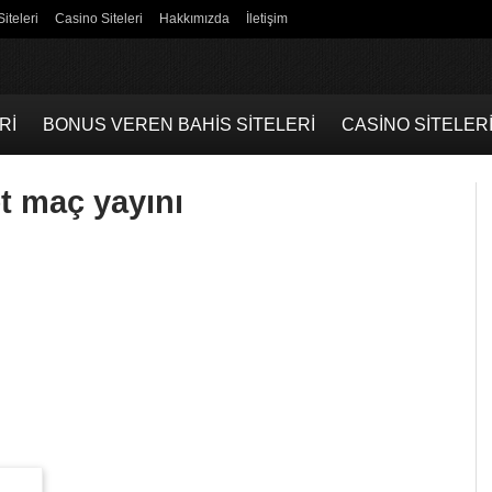
iteleri
Casino Siteleri
Hakkımızda
İletişim
RI
BONUS VEREN BAHIS SITELERI
CASINO SITELER
t maç yayını