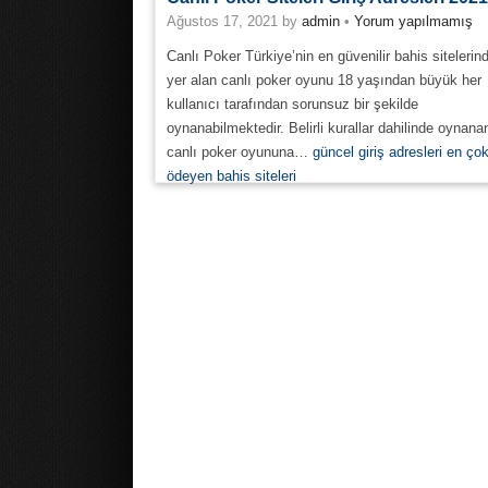
Ağustos 17, 2021
by
admin
•
Yorum yapılmamış
Canlı Poker Türkiye’nin en güvenilir bahis sitelerin
yer alan canlı poker oyunu 18 yaşından büyük her
kullanıcı tarafından sorunsuz bir şekilde
oynanabilmektedir. Belirli kurallar dahilinde oynana
canlı poker oyununa…
güncel giriş adresleri
en ço
ödeyen bahis siteleri