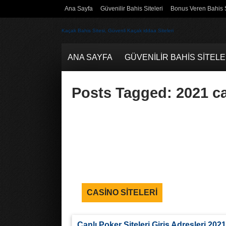
Ana Sayfa
Güvenilir Bahis Siteleri
Bonus Veren Bahis S
Kaçak Bahis Sitesi, Güvenli Kaçak iddaa Siteleri
ANA SAYFA
GÜVENILIR BAHIS SITELE
Posts Tagged: 2021 cas
CASINO SITELERI
Canlı Poker Siteleri Giriş Adresleri 2021